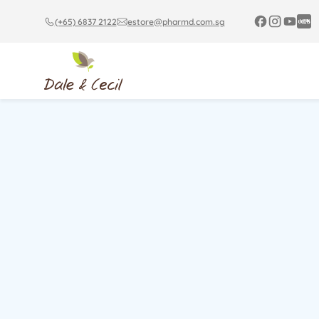
(+65) 6837 2122
estore@pharmd.com.sg